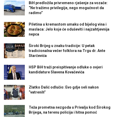
BiH predložila privremeno rješenje za vozače:
“Ne tražimo privilegije, nego mogućnost da
radimo”
Piletina u kremastom umaku od bijelog vina i
maslaca: Jelo koje će oduševiti i najzahtjevnija
nepca
Široki Brijeg u znaku tradicije: U petak
tradicionalna večer folklora na Trgu dr. Ante
Starčevića
HSP BiH traži preispitivanje odluke o ovjeri
kandidature Slavena Kovačevića
Zlatko Dalić odlučio: Evo gdje seli nakon
“vatrenih”
Teža prometna nezgoda u Privalju kod Širokog
Brijega, na terenu policija i hitna pomoć