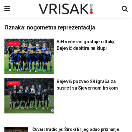
Oznaka:
nogometna reprezentacija
BiH večeras gostuje u Italiji,
SPORT
Bajević debitira na klupi
Bajević pozvao 29 igrača za
SPORT
susret sa Sjevernom Irskom
Čuvari tradicije: Široki Brijeg odao priznanje