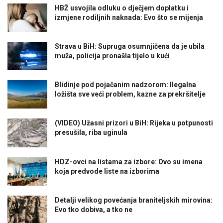
HBŽ usvojila odluku o dječjem doplatku i
izmjene rodiljnih naknada: Evo što se mijenja
Strava u BiH: Supruga osumnjičena da je ubila
muža, policija pronašla tijelo u kući
Blidinje pod pojačanim nadzorom: Ilegalna
ložišta sve veći problem, kazne za prekršitelje
(VIDEO) Užasni prizori u BiH: Rijeka u potpunosti
presušila, riba uginula
HDZ-ovci na listama za izbore: Ovo su imena
koja predvode liste na izborima
Detalji velikog povećanja braniteljskih mirovina:
Evo tko dobiva, a tko ne