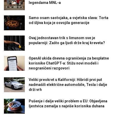
legendama MNL-a
Samo osam sastojaka, a svjetska slava: Torta
od šljiva koja je osvojila generacije
Ovaj jednostavan trik s limunom sve je
popularniji: Zašto ga ljudi drže kraj kreveta?
OpenAI ukida dnevna ograničenja za besplatne
korisnike ChatGPT-a: Stižu novi modeli i
neograničeni razgovori
Veliki preokret u Kaliforniji: Hibridi prvi put
nadmašili električne automobile, Tesla i dalje
drži vrh
Pušenje i dalje veliki problem u EU: Objavljena
ljestvica zemalja s najviše korisnika duhana