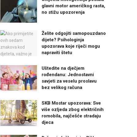
glavni motor američkog rasta,
no stižu upozorenja
Želite odgojiti samopouzdano
dijete? Psihologinja
upozorava koje riječi mogu
napraviti štetu
Uštedite na dječjem
rođendanu: Jednostavni
savjeti za veselu proslavu
bez velikog računa
SKB Mostar upozorava: Sve
više ozljeda zbog električnih
romobila, najčešće stradaju
djeca