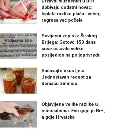
Državni službenici u BiH
dobivaju dodatni novac:
Isplata razlike plaća i većeg
regresa već počela
Povijesni zapis iz Širokog
Brijega: Gotovo 150 dana
suše ostavilo velike
posljedice na poljoprivredu
Sačuvajte okus ljeta:
Jednostavan recept za
domaću zimnicu
Objavljene velike razlike u
minimalcima: Evo gdje je BiH,
a gdje Hrvatska