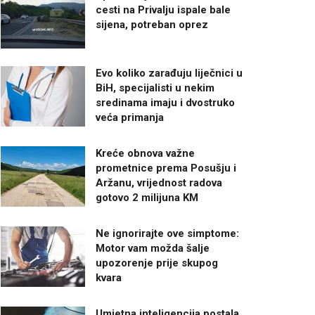
cesti na Privalju ispale bale
sijena, potreban oprez
Evo koliko zarađuju liječnici u
BiH, specijalisti u nekim
sredinama imaju i dvostruko
veća primanja
Kreće obnova važne
prometnice prema Posušju i
Aržanu, vrijednost radova
gotovo 2 milijuna KM
Ne ignorirajte ove simptome:
Motor vam možda šalje
upozorenje prije skupog
kvara
Umjetna inteligencija postala