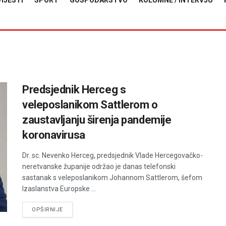
VIJESTI
SPORT
GOSPODARSTVO
KOLUMNE / INTERVJU
Predsjednik Herceg s
veleposlanikom Sattlerom o
zaustavljanju širenja pandemije
koronavirusa
Dr. sc. Nevenko Herceg, predsjednik Vlade Hercegovačko-
neretvanske županije održao je danas telefonski
sastanak s veleposlanikom Johannom Sattlerom, šefom
Izaslanstva Europske ...
DETAILS
OPŠIRNIJE