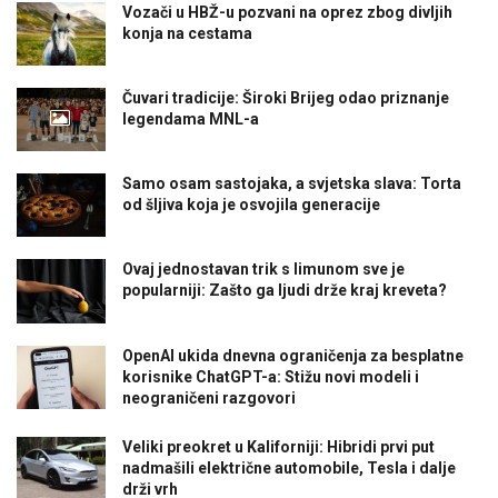
Vozači u HBŽ-u pozvani na oprez zbog divljih
konja na cestama
Čuvari tradicije: Široki Brijeg odao priznanje
legendama MNL-a
Samo osam sastojaka, a svjetska slava: Torta
od šljiva koja je osvojila generacije
Ovaj jednostavan trik s limunom sve je
popularniji: Zašto ga ljudi drže kraj kreveta?
OpenAI ukida dnevna ograničenja za besplatne
korisnike ChatGPT-a: Stižu novi modeli i
neograničeni razgovori
Veliki preokret u Kaliforniji: Hibridi prvi put
nadmašili električne automobile, Tesla i dalje
drži vrh