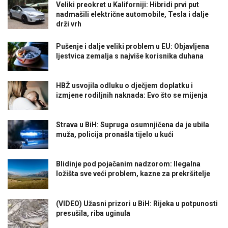
Veliki preokret u Kaliforniji: Hibridi prvi put
nadmašili električne automobile, Tesla i dalje
drži vrh
Pušenje i dalje veliki problem u EU: Objavljena
ljestvica zemalja s najviše korisnika duhana
HBŽ usvojila odluku o dječjem doplatku i
izmjene rodiljnih naknada: Evo što se mijenja
Strava u BiH: Supruga osumnjičena da je ubila
muža, policija pronašla tijelo u kući
Blidinje pod pojačanim nadzorom: Ilegalna
ložišta sve veći problem, kazne za prekršitelje
(VIDEO) Užasni prizori u BiH: Rijeka u potpunosti
presušila, riba uginula