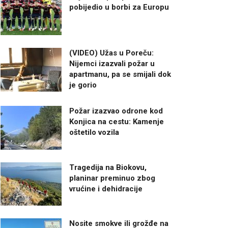
pobijedio u borbi za Europu
(VIDEO) Užas u Poreču:
Nijemci izazvali požar u
apartmanu, pa se smijali dok
je gorio
Požar izazvao odrone kod
Konjica na cestu: Kamenje
oštetilo vozila
Tragedija na Biokovu,
planinar preminuo zbog
vrućine i dehidracije
Nosite smokve ili grožđe na