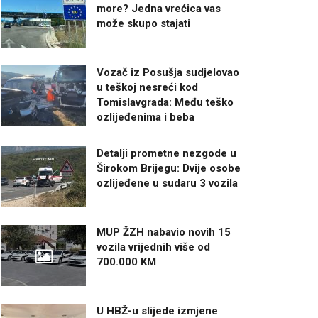
more? Jedna vrećica vas
može skupo stajati
Vozač iz Posušja sudjelovao
u teškoj nesreći kod
Tomislavgrada: Među teško
ozlijeđenima i beba
Detalji prometne nezgode u
Širokom Brijegu: Dvije osobe
ozlijeđene u sudaru 3 vozila
MUP ŽZH nabavio novih 15
vozila vrijednih više od
700.000 KM
U HBŽ-u slijede izmjene