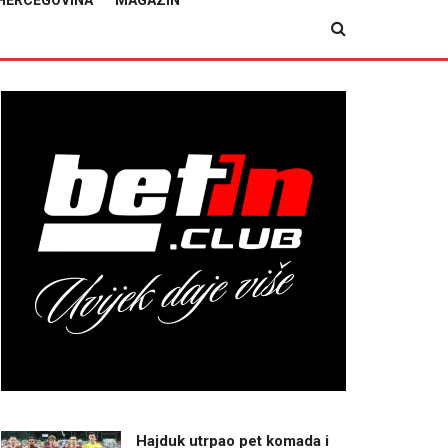
HERCEGOVINA
MAGAZIN
Hajduk utrpao pet komada i