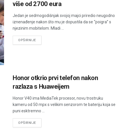
više od 2700 eura
Jedan je sedmogodišnjak svojoj majci priredio neugodno
iznenađenje nakon što mu je dopustila da se “poigra” s
njezinim mobitelom. Mladi ...
DETAILS
OPŠIRNIJE
Honor otkrio prvi telefon nakon
razlaza s Huaweijem
Honor V40 ima MediaTek procesor, novu trostruku
kameru od 50 mpx s velikim senzorom te bateriju koja se
puni esktremno ...
DETAILS
OPŠIRNIJE