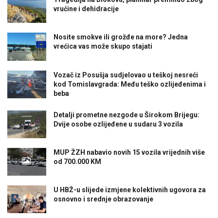
vrućine i dehidracije
Nosite smokve ili grožđe na more? Jedna
vrećica vas može skupo stajati
Vozač iz Posušja sudjelovao u teškoj nesreći
kod Tomislavgrada: Među teško ozlijeđenima i
beba
Detalji prometne nezgode u Širokom Brijegu:
Dvije osobe ozlijeđene u sudaru 3 vozila
MUP ŽZH nabavio novih 15 vozila vrijednih više
od 700.000 KM
U HBŽ-u slijede izmjene kolektivnih ugovora za
osnovno i srednje obrazovanje