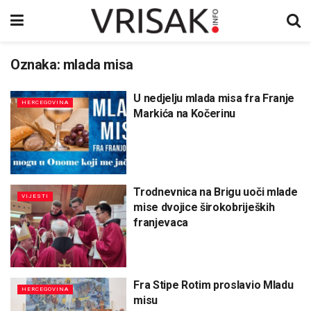
Oznaka:
mlada misa
U nedjelju mlada misa fra Franje
HERCEGOVINA
Markića na Kočerinu
Trodnevnica na Brigu uoči mlade
VIJESTI
mise dvojice širokobrijeških
franjevaca
Fra Stipe Rotim proslavio Mladu
HERCEGOVINA
misu