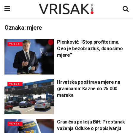
Oznaka:
mjere
Plenković: “Stop profiterima.
VIJESTI
Ovo je bezobrazluk, donosimo
mjere”
Hrvatska pooštrava mjere na
VIJESTI
granicama: Kazne do 25.000
maraka
Granična policija BiH: Prestanak
VIJESTI
važenja Odluke o propisivanju