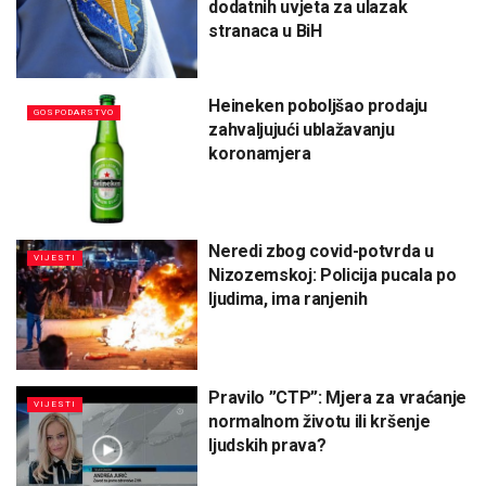
dodatnih uvjeta za ulazak
stranaca u BiH
Heineken poboljšao prodaju
GOSPODARSTVO
zahvaljujući ublažavanju
koronamjera
Neredi zbog covid-potvrda u
VIJESTI
Nizozemskoj: Policija pucala po
ljudima, ima ranjenih
Pravilo ”CTP”: Mjera za vraćanje
VIJESTI
normalnom životu ili kršenje
ljudskih prava?