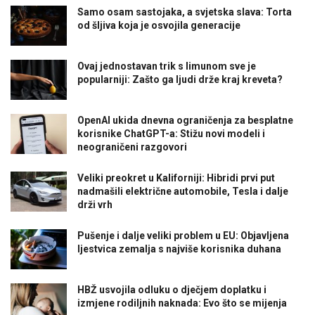
Samo osam sastojaka, a svjetska slava: Torta
od šljiva koja je osvojila generacije
Ovaj jednostavan trik s limunom sve je
popularniji: Zašto ga ljudi drže kraj kreveta?
OpenAI ukida dnevna ograničenja za besplatne
korisnike ChatGPT-a: Stižu novi modeli i
neograničeni razgovori
Veliki preokret u Kaliforniji: Hibridi prvi put
nadmašili električne automobile, Tesla i dalje
drži vrh
Pušenje i dalje veliki problem u EU: Objavljena
ljestvica zemalja s najviše korisnika duhana
HBŽ usvojila odluku o dječjem doplatku i
izmjene rodiljnih naknada: Evo što se mijenja