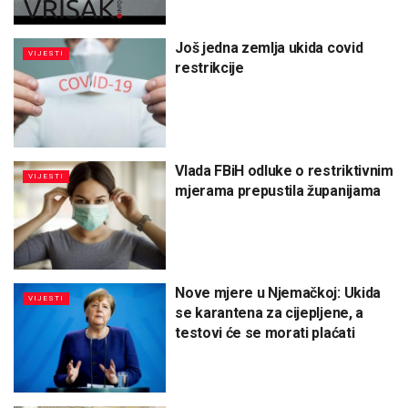
Još jedna zemlja ukida covid
VIJESTI
restrikcije
Vlada FBiH odluke o restriktivnim
VIJESTI
mjerama prepustila županijama
Nove mjere u Njemačkoj: Ukida
VIJESTI
se karantena za cijepljene, a
testovi će se morati plaćati