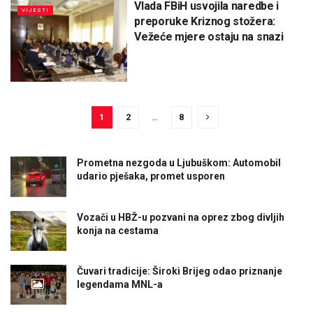
Vlada FBiH usvojila naredbe i
VIJESTI
preporuke Kriznog stožera:
Vežeće mjere ostaju na snazi
1
2
…
8
Prometna nezgoda u Ljubuškom: Automobil
udario pješaka, promet usporen
Vozači u HBŽ-u pozvani na oprez zbog divljih
konja na cestama
Čuvari tradicije: Široki Brijeg odao priznanje
legendama MNL-a