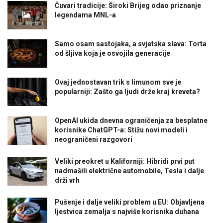
Čuvari tradicije: Široki Brijeg odao priznanje
legendama MNL-a
Samo osam sastojaka, a svjetska slava: Torta
od šljiva koja je osvojila generacije
Ovaj jednostavan trik s limunom sve je
popularniji: Zašto ga ljudi drže kraj kreveta?
OpenAI ukida dnevna ograničenja za besplatne
korisnike ChatGPT-a: Stižu novi modeli i
neograničeni razgovori
Veliki preokret u Kaliforniji: Hibridi prvi put
nadmašili električne automobile, Tesla i dalje
drži vrh
Pušenje i dalje veliki problem u EU: Objavljena
ljestvica zemalja s najviše korisnika duhana