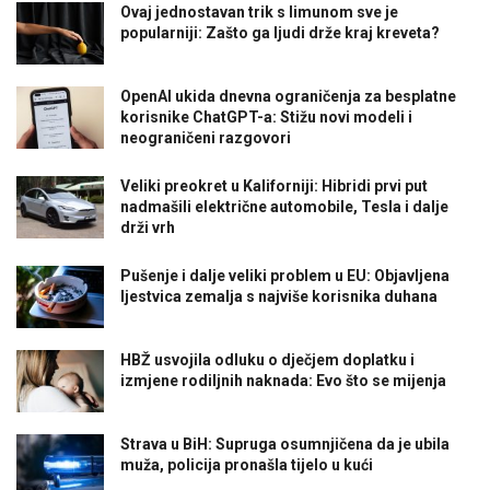
Ovaj jednostavan trik s limunom sve je
popularniji: Zašto ga ljudi drže kraj kreveta?
OpenAI ukida dnevna ograničenja za besplatne
korisnike ChatGPT-a: Stižu novi modeli i
neograničeni razgovori
Veliki preokret u Kaliforniji: Hibridi prvi put
nadmašili električne automobile, Tesla i dalje
drži vrh
Pušenje i dalje veliki problem u EU: Objavljena
ljestvica zemalja s najviše korisnika duhana
HBŽ usvojila odluku o dječjem doplatku i
izmjene rodiljnih naknada: Evo što se mijenja
Strava u BiH: Supruga osumnjičena da je ubila
muža, policija pronašla tijelo u kući