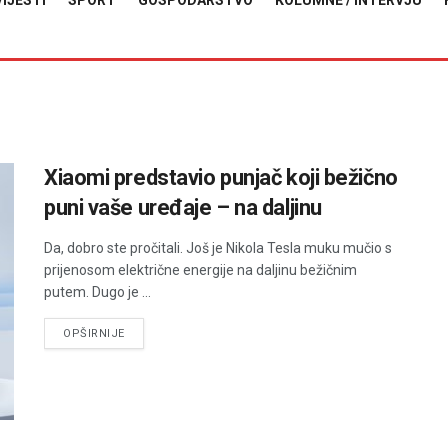
VIJESTI
SPORT
GOSPODARSTVO
KOLUMNE / INTERVJU
Xiaomi predstavio punjač koji bežično
puni vaše uređaje – na daljinu
Da, dobro ste pročitali. Još je Nikola Tesla muku mučio s
prijenosom električne energije na daljinu bežičnim
putem. Dugo je ...
DETAILS
OPŠIRNIJE