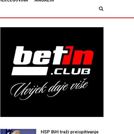
HERCEGOVINA
MAGAZIN
HSP BiH traži preispitivanje