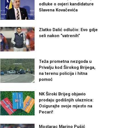
odluke o ovjeri kandidature
Slavena Kovačevića
Zlatko Dalić odlučio: Evo gdje
seli nakon “vatrenih”
Teža prometna nezgoda u
Privalju kod Širokog Brijega,
na terenu policija i hitna
pomoć
NK Široki Brijeg objavio
prodaju godišnjih ulaznica:
Osigurajte svoje mjesto na
Pecari!
Mostarac Marino Pušić