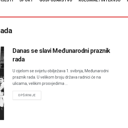
VIJESTI
SPORT
GOSPODARSTVO
KOLUMNE / INTERVJU
rada
Danas se slavi Međunarodni praznik
rada
U cijelom se svijetu obilježava 1. svibnja, Međunarodni
praznik rada. U velikom broju država radnici će na
ulicama, velikim prosvjedima ...
DETAILS
OPŠIRNIJE