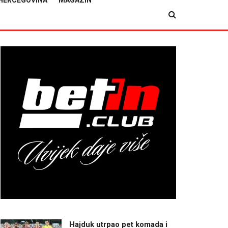
HERCEGOVINA
MAGAZIN
Hajduk utrpao pet komada i