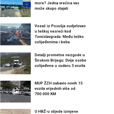
more? Jedna vrećica vas
može skupo stajati
Vozač iz Posušja sudjelovao
u teškoj nesreći kod
Tomislavgrada: Među teško
ozlijeđenima i beba
Detalji prometne nezgode u
Širokom Brijegu: Dvije osobe
ozlijeđene u sudaru 3 vozila
MUP ŽZH nabavio novih 15
vozila vrijednih više od
700.000 KM
U HBŽ-u slijede izmjene