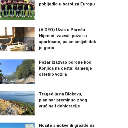
pobijedio u borbi za Europu
(VIDEO) Užas u Poreču:
Nijemci izazvali požar u
apartmanu, pa se smijali dok
je gorio
Požar izazvao odrone kod
Konjica na cestu: Kamenje
oštetilo vozila
Tragedija na Biokovu,
planinar preminuo zbog
vrućine i dehidracije
Nosite smokve ili grožđe na