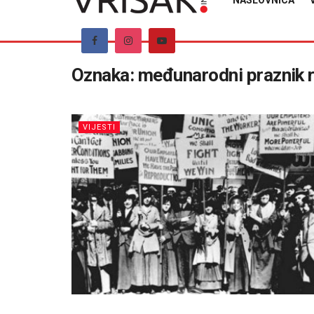
NASLOVNICA
Oznaka:
međunarodni praznik 
VIJESTI