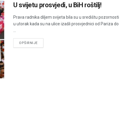
U svijetu prosvjedi, u BiH roštilj!
Prava radnika diljem svijeta bila su u središtu pozornosti
u utorak kada su na ulice izašli prosvjednici od Pariza do
...
DETAILS
OPŠIRNIJE