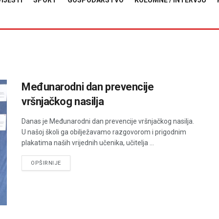
VIJESTI
SPORT
GOSPODARSTVO
KOLUMNE / INTERVJU
Međunarodni dan prevencije
vršnjačkog nasilja
Danas je Međunarodni dan prevencije vršnjačkog nasilja.
U našoj školi ga obilježavamo razgovorom i prigodnim
plakatima naših vrijednih učenika, učitelja ...
DETAILS
OPŠIRNIJE