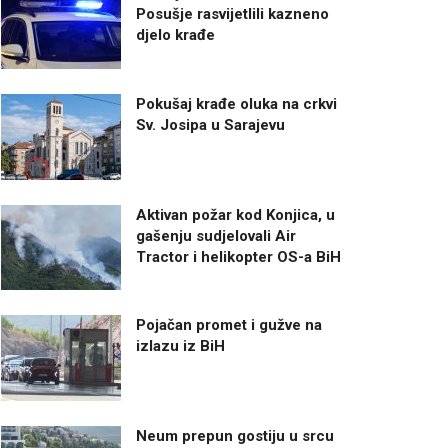
Posušje rasvijetlili kazneno
djelo krađe
Pokušaj krađe oluka na crkvi
Sv. Josipa u Sarajevu
Aktivan požar kod Konjica, u
gašenju sudjelovali Air
Tractor i helikopter OS-a BiH
Pojačan promet i gužve na
izlazu iz BiH
Neum prepun gostiju u srcu