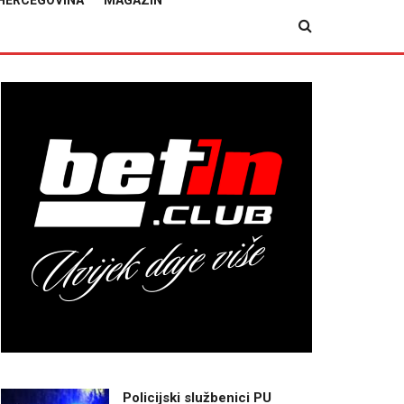
HERCEGOVINA
MAGAZIN
Policijski službenici PU