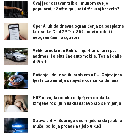
Ovaj jednostavan trik s limunom sve je
popularniji: Zašto ga ljudi drže kraj kreveta?
OpenAI ukida dnevna ograničenja za besplatne
korisnike ChatGPT-a: Stižu novi modeli i
neograničeni razgovori
Veliki preokret u Kaliforniji: Hibridi prvi put
nadmašili električne automobile, Tesla i dalje
drži vrh
Pušenje i dalje veliki problem u EU: Objavljena
ljestvica zemalja s najviše korisnika duhana
HBŽ usvojila odluku o dječjem doplatku i
izmjene rodiljnih naknada: Evo što se mijenja
Strava u BiH: Supruga osumnjičena da je ubila
muža, policija pronašla tijelo u kući