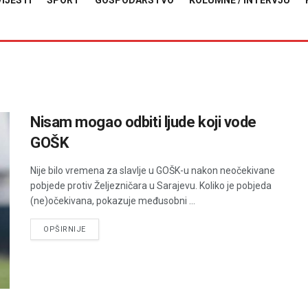
VIJESTI
SPORT
GOSPODARSTVO
KOLUMNE / INTERVJU
Nisam mogao odbiti ljude koji vode
GOŠK
Nije bilo vremena za slavlje u GOŠK-u nakon neočekivane
pobjede protiv Željezničara u Sarajevu. Koliko je pobjeda
(ne)očekivana, pokazuje međusobni ...
DETAILS
OPŠIRNIJE