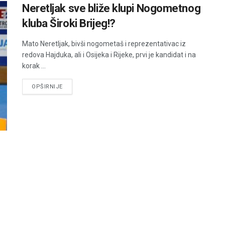
Neretljak sve bliže klupi Nogometnog
kluba Široki Brijeg!?
Mato Neretljak, bivši nogometaš i reprezentativac iz
redova Hajduka, ali i Osijeka i Rijeke, prvi je kandidat i na
korak ...
DETAILS
OPŠIRNIJE