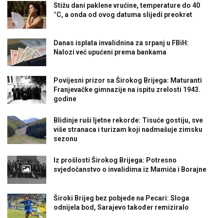
Stižu dani paklene vrućine, temperature do 40
°C, a onda od ovog datuma slijedi preokret
Danas isplata invalidnina za srpanj u FBiH:
Nalozi već upućeni prema bankama
Povijesni prizor sa Širokog Brijega: Maturanti
Franjevačke gimnazije na ispitu zrelosti 1943.
godine
Blidinje ruši ljetne rekorde: Tisuće gostiju, sve
više stranaca i turizam koji nadmašuje zimsku
sezonu
Iz prošlosti Širokog Brijega: Potresno
svjedočanstvo o invalidima iz Mamića i Borajne
Široki Brijeg bez pobjede na Pecari: Sloga
odnijela bod, Sarajevo također remiziralo