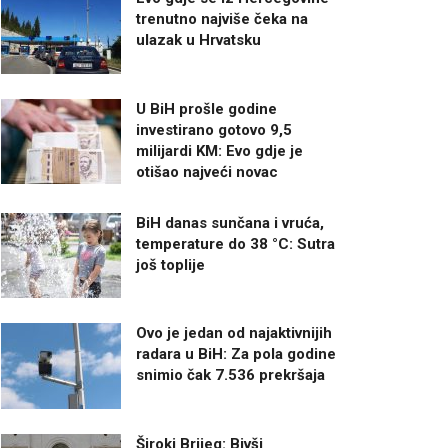
trenutno najviše čeka na
ulazak u Hrvatsku
U BiH prošle godine
investirano gotovo 9,5
milijardi KM: Evo gdje je
otišao najveći novac
BiH danas sunčana i vruća,
temperature do 38 °C: Sutra
još toplije
Ovo je jedan od najaktivnijih
radara u BiH: Za pola godine
snimio čak 7.536 prekršaja
Široki Brijeg: Bivši