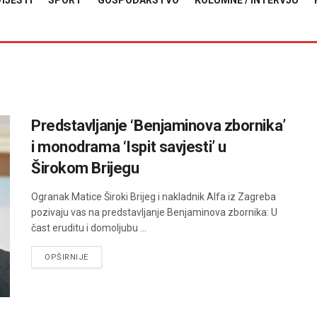
VIJESTI
SPORT
GOSPODARSTVO
KOLUMNE / INTERVJU
Predstavljanje ‘Benjaminova zbornika’
i monodrama ‘Ispit savjesti’ u
Širokom Brijegu
Ogranak Matice Široki Brijeg i nakladnik Alfa iz Zagreba
pozivaju vas na predstavljanje Benjaminova zbornika: U
čast eruditu i domoljubu ...
DETAILS
OPŠIRNIJE