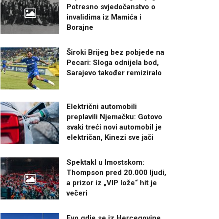
Potresno svjedočanstvo o
invalidima iz Mamića i
Borajne
Široki Brijeg bez pobjede na
Pecari: Sloga odnijela bod,
Sarajevo također remiziralo
Električni automobili
preplavili Njemačku: Gotovo
svaki treći novi automobil je
električan, Kinezi sve jači
Spektakl u Imostskom:
Thompson pred 20.000 ljudi,
a prizor iz „VIP lože“ hit je
večeri
Evo gdje se iz Hercegovine