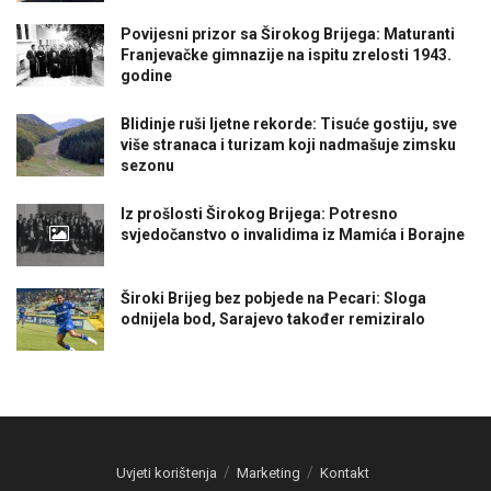
Povijesni prizor sa Širokog Brijega: Maturanti
Franjevačke gimnazije na ispitu zrelosti 1943.
godine
Blidinje ruši ljetne rekorde: Tisuće gostiju, sve
više stranaca i turizam koji nadmašuje zimsku
sezonu
Iz prošlosti Širokog Brijega: Potresno
svjedočanstvo o invalidima iz Mamića i Borajne
Široki Brijeg bez pobjede na Pecari: Sloga
odnijela bod, Sarajevo također remiziralo
Uvjeti korištenja
Marketing
Kontakt