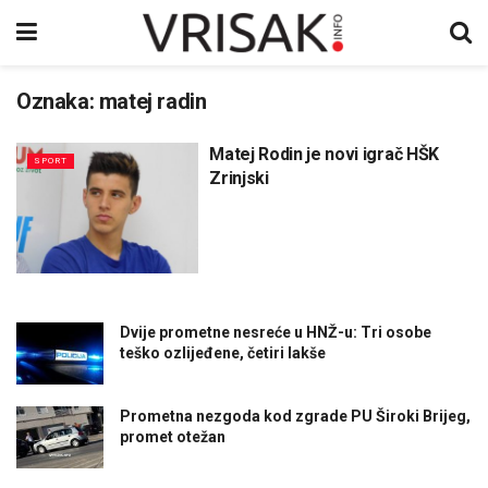
Oznaka:
matej radin
Matej Rodin je novi igrač HŠK
SPORT
Zrinjski
Dvije prometne nesreće u HNŽ-u: Tri osobe
teško ozlijeđene, četiri lakše
Prometna nezgoda kod zgrade PU Široki Brijeg,
promet otežan