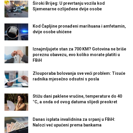
Široki Brijeg: U prevrtanju vozila kod
Sjemenarne ozlijeđene dvije osobe
Kod Čapljine pronađeni marihuana i amfetamin,
dvije osobe uhićene
Iznajmljujete stan za 700 KM? Gotovina ne briše
poreznu obavezu, evo koliko morate platiti u
FBiH
Zlouporaba bolovanja sve veći problem: Tisuće
radnika mjesečno odsutni s posla
Stižu dani paklene vrućine, temperature do 40
°C, a onda od ovog datuma slijedi preokret
Danas isplata invalidnina za srpanj u FBiH:
Nalozi već upućeni prema bankama