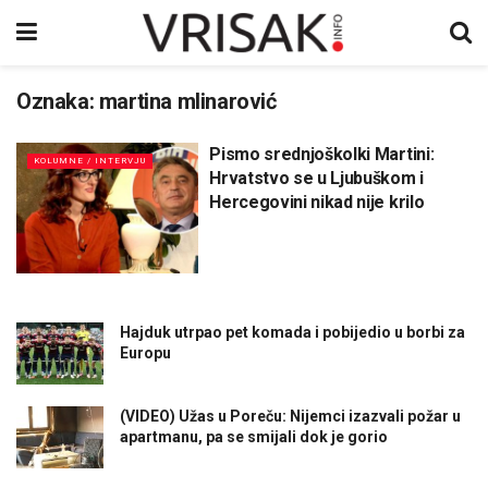
Oznaka:
martina mlinarović
Pismo srednjoškolki Martini:
KOLUMNE / INTERVJU
Hrvatstvo se u Ljubuškom i
Hercegovini nikad nije krilo
Hajduk utrpao pet komada i pobijedio u borbi za
Europu
(VIDEO) Užas u Poreču: Nijemci izazvali požar u
apartmanu, pa se smijali dok je gorio