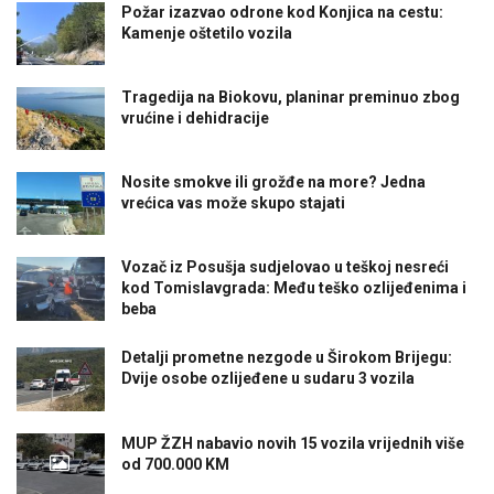
Požar izazvao odrone kod Konjica na cestu:
Kamenje oštetilo vozila
Tragedija na Biokovu, planinar preminuo zbog
vrućine i dehidracije
Nosite smokve ili grožđe na more? Jedna
vrećica vas može skupo stajati
Vozač iz Posušja sudjelovao u teškoj nesreći
kod Tomislavgrada: Među teško ozlijeđenima i
beba
Detalji prometne nezgode u Širokom Brijegu:
Dvije osobe ozlijeđene u sudaru 3 vozila
MUP ŽZH nabavio novih 15 vozila vrijednih više
od 700.000 KM