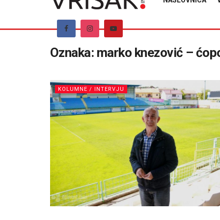
NASLOVNICA
Oznaka:
marko knezović – ćop
KOLUMNE / INTERVJU