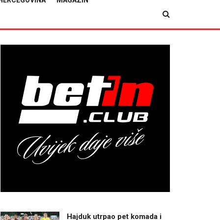
HERCEGOVINA
MAGAZIN
Hajduk utrpao pet komada i