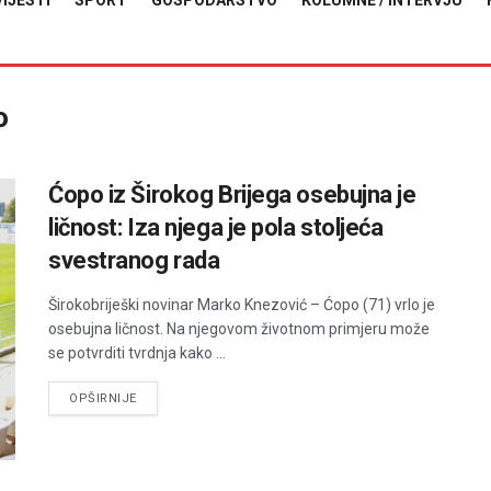
VIJESTI
SPORT
GOSPODARSTVO
KOLUMNE / INTERVJU
o
Ćopo iz Širokog Brijega osebujna je
ličnost: Iza njega je pola stoljeća
svestranog rada
Širokobriješki novinar Marko Knezović – Ćopo (71) vrlo je
osebujna ličnost. Na njegovom životnom primjeru može
se potvrditi tvrdnja kako ...
DETAILS
OPŠIRNIJE