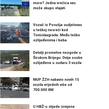
more? Jedna vrećica vas
može skupo stajati
Vozač iz Posušja sudjelovao
u teškoj nesreći kod
Tomislavgrada: Među teško
ozlijeđenima i beba
Detalji prometne nezgode u
Širokom Brijegu: Dvije osobe
ozlijeđene u sudaru 3 vozila
MUP ŽZH nabavio novih 15
vozila vrijednih više od
700.000 KM
U HBŽ-u slijede izmjene