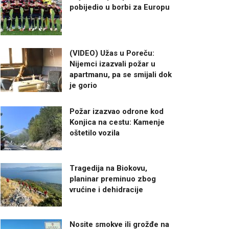
pobijedio u borbi za Europu
(VIDEO) Užas u Poreču:
Nijemci izazvali požar u
apartmanu, pa se smijali dok
je gorio
Požar izazvao odrone kod
Konjica na cestu: Kamenje
oštetilo vozila
Tragedija na Biokovu,
planinar preminuo zbog
vrućine i dehidracije
Nosite smokve ili grožđe na