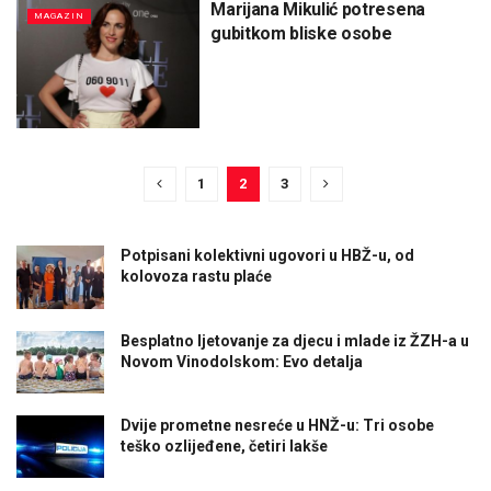
Marijana Mikulić potresena
MAGAZIN
gubitkom bliske osobe
1
2
3
Potpisani kolektivni ugovori u HBŽ-u, od
kolovoza rastu plaće
Besplatno ljetovanje za djecu i mlade iz ŽZH-a u
Novom Vinodolskom: Evo detalja
Dvije prometne nesreće u HNŽ-u: Tri osobe
teško ozlijeđene, četiri lakše