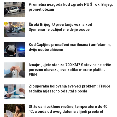
Prometna nezgoda kod zgrade PU Široki Brijeg,
promet otežan
Široki Brijeg: U prevrtanju vozila kod
Sjemenarne ozlijeđene dvije osobe
Kod Čapljine pronađeni marihuana i amfetamin,
dvije osobe uhićene
Iznajmljujete stan za 700 KM? Gotovina ne briše
poreznu obavezu, evo koliko morate platiti u
FBiH
Zlouporaba bolovanja sve veći problem: Tisuće
radnika mjesečno odsutni s posla
Stižu dani paklene vrućine, temperature do 40
°C, a onda od ovog datuma slijedi preokret