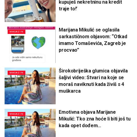
kupuješ nekretninu na kredit
traje to!’
Marijana Mikulić se oglasila
MAGAZIN
sarkastičnom objavom: “Otkad
imamo Tomaševića, Zagreb je
procvao”
Širokobriješka glumica objavila
MAGAZIN
šaljivi video: Stvari na koje se
moraš naviknuti kada živiš s 4
muškarca
Emotivna objava Marijane
MAGAZIN
Mikulić: Tko zna hoće li biti još tu
kada opet dođem…