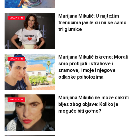
Marijana Mikulić: U najtežim
MAGAZIN
trenucima javile su mi se samo
tri glumice
Marijana Mikulić iskreno: Morali
MAGAZIN
smo probijati i strahove i
sramove, i moje i njegove
odlaske psiholozima
Marijana Mikulić ne može sakriti
MAGAZIN
bijes zbog objave: Koliko je
moguće biti go*no?