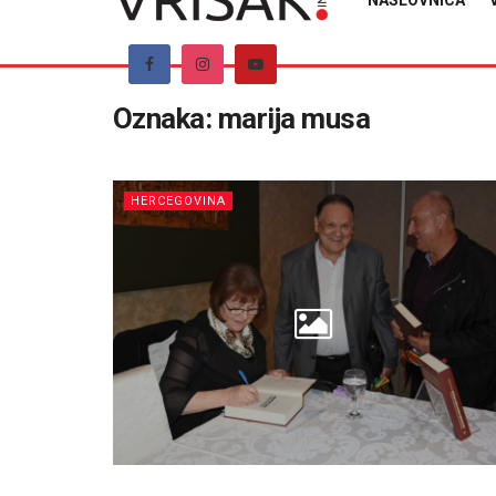
NASLOVNICA
Oznaka:
marija musa
HERCEGOVINA