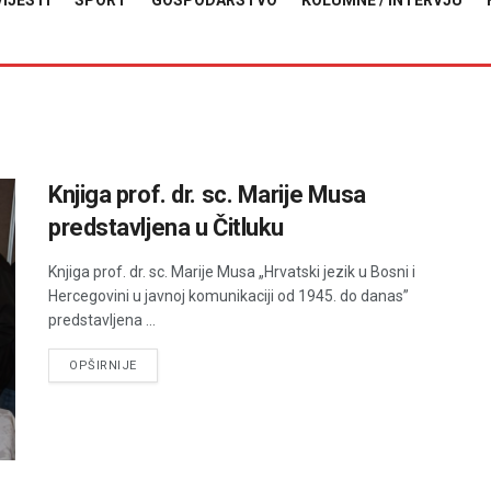
VIJESTI
SPORT
GOSPODARSTVO
KOLUMNE / INTERVJU
Knjiga prof. dr. sc. Marije Musa
predstavljena u Čitluku
Knjiga prof. dr. sc. Marije Musa „Hrvatski jezik u Bosni i
Hercegovini u javnoj komunikaciji od 1945. do danas”
predstavljena ...
DETAILS
OPŠIRNIJE