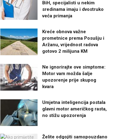
BiH, specijalisti u nekim
sredinama imaju i dvostruko
veća primanja
Kreće obnova važne
prometnice prema Posušju i
Aržanu, vrijednost radova
gotovo 2 milijuna KM
Ne ignorirajte ove simptome:
Motor vam možda šalje
upozorenje prije skupog
kvara
Umjetna inteligencija postala
glavni motor američkog rasta,
no stižu upozorenja
Želite odgojiti samopouzdano