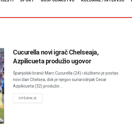
VIJESTI
SPORT
GOSPODARSTVO
KOLUMNE / INTERVJU
Cucurella novi igrač Chelseaja,
Azpilicueta produžio ugovor
Španjolski branič Marc Cucurella (24) i službeno je postao
novi član Chelsea, dok je njegov sunarodnjak Cesar
Azpilicueta (32) produžio ...
DETAILS
OPŠIRNIJE