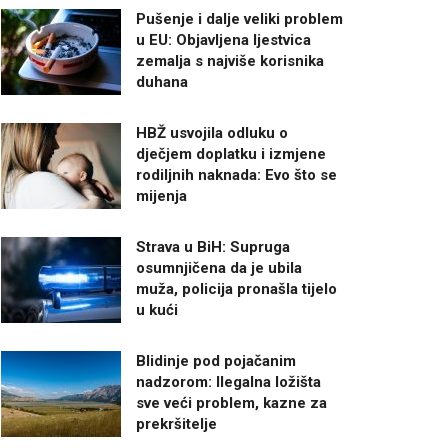
Pušenje i dalje veliki problem
u EU: Objavljena ljestvica
zemalja s najviše korisnika
duhana
HBŽ usvojila odluku o
dječjem doplatku i izmjene
rodiljnih naknada: Evo što se
mijenja
Strava u BiH: Supruga
osumnjičena da je ubila
muža, policija pronašla tijelo
u kući
Blidinje pod pojačanim
nadzorom: Ilegalna ložišta
sve veći problem, kazne za
prekršitelje