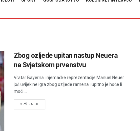
VIJESTI
SPORT
GOSPODARSTVO
KOLUMNE / INTERVJU
Zbog ozljede upitan nastup Neuera
na Svjetskom prvenstvu
Vratar Bayerna i njemačke reprezentacije Manuel Neuer
još uvijek ne igra zbog ozljede ramena i upitno je hoće li
moći ...
DETAILS
OPŠIRNIJE