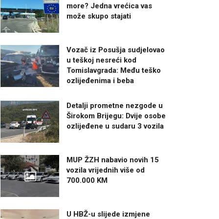
more? Jedna vrećica vas
može skupo stajati
Vozač iz Posušja sudjelovao
u teškoj nesreći kod
Tomislavgrada: Među teško
ozlijeđenima i beba
Detalji prometne nezgode u
Širokom Brijegu: Dvije osobe
ozlijeđene u sudaru 3 vozila
MUP ŽZH nabavio novih 15
vozila vrijednih više od
700.000 KM
U HBŽ-u slijede izmjene