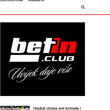
HERCEGOVINA
MAGAZIN
Hajduk utrpao pet komada i