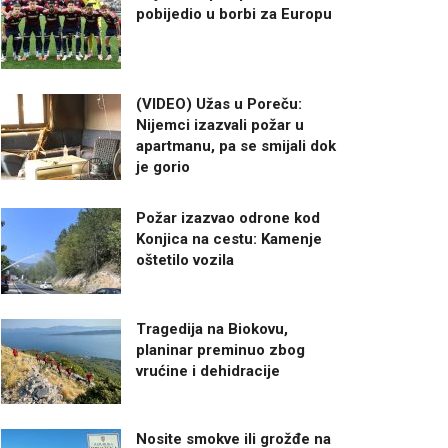
pobijedio u borbi za Europu
(VIDEO) Užas u Poreču:
Nijemci izazvali požar u
apartmanu, pa se smijali dok
je gorio
Požar izazvao odrone kod
Konjica na cestu: Kamenje
oštetilo vozila
Tragedija na Biokovu,
planinar preminuo zbog
vrućine i dehidracije
Nosite smokve ili grožđe na