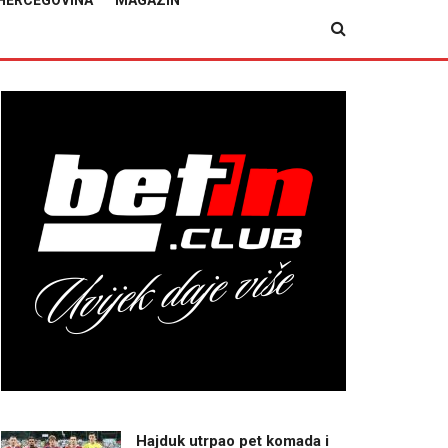
HERCEGOVINA
MAGAZIN
Hajduk utrpao pet komada i