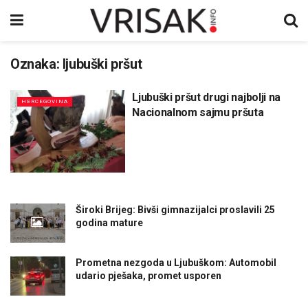
Oznaka:
ljubuški pršut
Ljubuški pršut drugi najbolji na
HERCEGOVINA
Nacionalnom sajmu pršuta
Široki Brijeg: Bivši gimnazijalci proslavili 25
godina mature
Prometna nezgoda u Ljubuškom: Automobil
udario pješaka, promet usporen