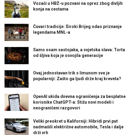
Vozači u HBŽ-u pozvani na oprez zbog divljih
konja na cestama
Čuvari tradicije: Široki Brijeg odao priznanje
legendama MNL-a
Samo osam sastojaka, a svjetska slava: Torta
od šljiva koja je osvojila generacije
Ovaj jednostavan trik s limunom sve je
popularniji: Zašto ga ljudi drže kraj kreveta?
OpenAI ukida dnevna ograničenja za besplatne
korisnike ChatGPT-a: Stižu novi modeli i
neograničeni razgovori
Veliki preokret u Kaliforniji: Hibridi prvi put
nadmašili električne automobile, Tesla i dalje
drži vrh