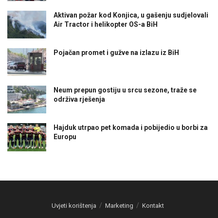
Aktivan požar kod Konjica, u gašenju sudjelovali
Air Tractor i helikopter OS-a BiH
Pojačan promet i gužve na izlazu iz BiH
Neum prepun gostiju u srcu sezone, traže se
održiva rješenja
Hajduk utrpao pet komada i pobijedio u borbi za
Europu
Uvjeti korištenja
Marketing
Kontakt