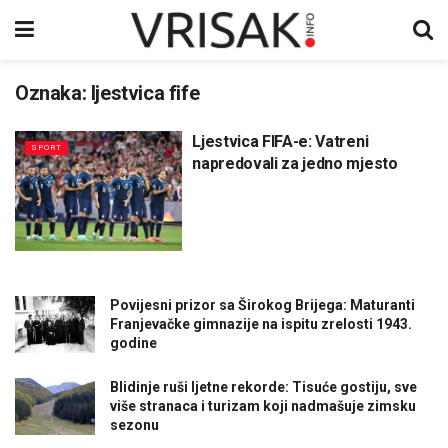
Oznaka:
ljestvica fife
Ljestvica FIFA-e: Vatreni
SPORT
napredovali za jedno mjesto
Povijesni prizor sa Širokog Brijega: Maturanti
Franjevačke gimnazije na ispitu zrelosti 1943.
godine
Blidinje ruši ljetne rekorde: Tisuće gostiju, sve
više stranaca i turizam koji nadmašuje zimsku
sezonu