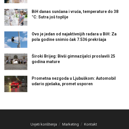
BiH danas sunčana i vruća, temperature do 38
°C: Sutra još toplije
Ovo je jedan od najaktivnijih radara u BiH: Za
pola godine snimio čak 7.536 prekršaja
Široki Brijeg: Bivši gimnazijalci proslavili 25
godina mature
Prometna nezgoda u Ljubuškom: Automobil
udario pješaka, promet usporen
Uvjeti korištenja
Marketing
Kontakt