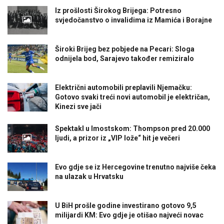
Iz prošlosti Širokog Brijega: Potresno
svjedočanstvo o invalidima iz Mamića i Borajne
Široki Brijeg bez pobjede na Pecari: Sloga
odnijela bod, Sarajevo također remiziralo
Električni automobili preplavili Njemačku:
Gotovo svaki treći novi automobil je električan,
Kinezi sve jači
Spektakl u Imostskom: Thompson pred 20.000
ljudi, a prizor iz „VIP lože“ hit je večeri
Evo gdje se iz Hercegovine trenutno najviše čeka
na ulazak u Hrvatsku
U BiH prošle godine investirano gotovo 9,5
milijardi KM: Evo gdje je otišao najveći novac