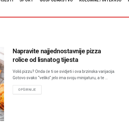
VIJESTI
SPORT
GOSPODARSTVO
KOLUMNE / INTERVJU
Napravite najjednostavnije pizza
rolice od lisnatog tijesta
Voliš pizzu? Onda će ti se svidjeti i ova brzinska varijacija.
Gotovo svako “veliko” jelo ima svoju minijaturu, a te ...
DETAILS
OPŠIRNIJE