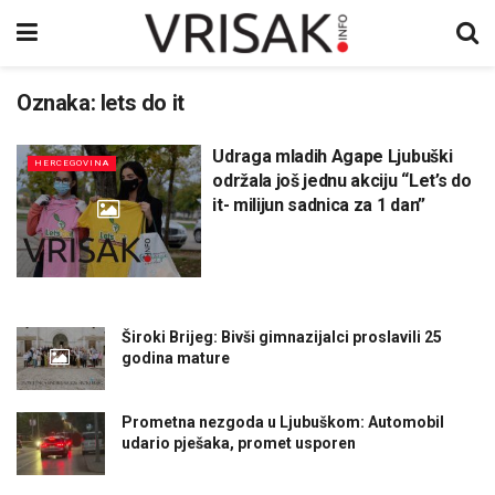
Oznaka:
lets do it
Udraga mladih Agape Ljubuški
HERCEGOVINA
održala još jednu akciju “Let’s do
it- milijun sadnica za 1 dan”
Široki Brijeg: Bivši gimnazijalci proslavili 25
godina mature
Prometna nezgoda u Ljubuškom: Automobil
udario pješaka, promet usporen