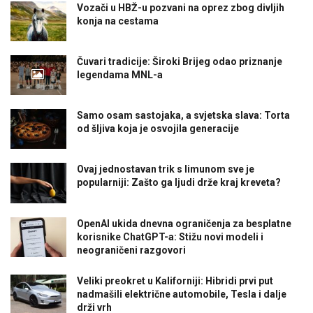
Vozači u HBŽ-u pozvani na oprez zbog divljih
konja na cestama
Čuvari tradicije: Široki Brijeg odao priznanje
legendama MNL-a
Samo osam sastojaka, a svjetska slava: Torta
od šljiva koja je osvojila generacije
Ovaj jednostavan trik s limunom sve je
popularniji: Zašto ga ljudi drže kraj kreveta?
OpenAI ukida dnevna ograničenja za besplatne
korisnike ChatGPT-a: Stižu novi modeli i
neograničeni razgovori
Veliki preokret u Kaliforniji: Hibridi prvi put
nadmašili električne automobile, Tesla i dalje
drži vrh