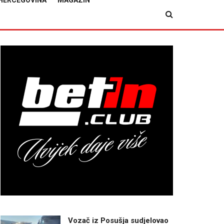
HERCEGOVINA
MAGAZIN
Vozač iz Posušja sudjelovao