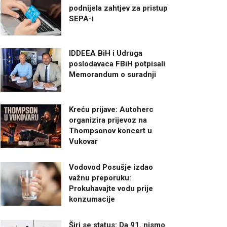
podnijela zahtjev za pristup
SEPA-i
IDDEEA BiH i Udruga
poslodavaca FBiH potpisali
Memorandum o suradnji
Kreću prijave: Autoherc
organizira prijevoz na
Thompsonov koncert u
Vukovar
Vodovod Posušje izdao
važnu preporuku:
Prokuhavajte vodu prije
konzumacije
Širi se status: Da 91. nismo