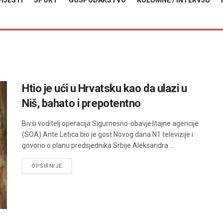
VIJESTI
SPORT
GOSPODARSTVO
KOLUMNE / INTERVJU
Htio je ući u Hrvatsku kao da ulazi u
Niš, bahato i prepotentno
Bivši voditelj operacija Sigurnosno-obavještajne agencije
(SOA) Ante Letica bio je gost Novog dana N1 televizije i
govorio o planu predsjednika Srbije Aleksandra ...
DETAILS
OPŠIRNIJE