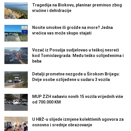
Tragedija na Biokovu, planinar preminuo zbog
vrućine i dehidracije
Nosite smokve ili grožđe na more? Jedna
vrećica vas može skupo stajati
Vozač iz Posušja sudjelovao u teškoj nesreći
kod Tomislavgrada: Među teško ozlijeđenima i
beba
Detalji prometne nezgode u Širokom Brijegu:
Dvije osobe ozlijeđene u sudaru 3 vozila
MUP ŽZH nabavio novih 15 vozila vrijednih više
od 700.000 KM
U HBŽ-u slijede izmjene kolektivnih ugovora za
osnovno i srednje obrazovanje