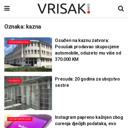
Oznaka:
kazna
Osuđen na kaznu zatvora:
HERCEGOVINA
Posušak prodavao skupocjene
automobile, oduzeto mu više od
370.000 KM
Presuda: 20 godina za ubojstvo
VIJESTI
sestre
Instagram papreno kažnjen zbog
UNCATEGORIZED
curenja dječijih podataka, evo