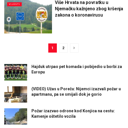
Više Hrvata na povratku u
VIJESTI
Njemačku kažnjeno zbog kršenja
zakona o koronavirusu
1
2
Hajduk utrpao pet komada i pobijedio u borbi za
Europu
(VIDEO) Užas u Poreču: Nijemci izazvali požar u
apartmanu, pa se smijali dok je gorio
Požar izazvao odrone kod Konjica na cestu:
Kamenje oštetilo vozila