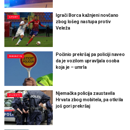
Igrači Borca kažnjeni novčano
SPORT
zbog lošeg nastupa protiv
Veleža
Počinio prekršaj pa policiji naveo
MAGAZIN
da je vozilom upravljala osoba
koja je – umrla
Njemačka policija zaustavila
VIJESTI
Hrvata zbog mobitela, pa otkrila
još gori prekršaj