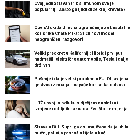
Ovaj jednostavan trik s limunom sve je
popularniji: Zašto ga ljudi drže kraj kreveta?
OpenAI ukida dnevna ograničenja za besplatne
korisnike ChatGPT-a: Stižu novi modeli i
neograničeni razgovori
Veliki preokret u Kaliforniji: Hibridi prvi put
nadmašili električne automobile, Tesla i dalje
drži vrh
Pušenje i dalje veliki problem u EU: Objavljena
ljestvica zemalja s najviše korisnika duhana
HBŽ usvojila odluku o dječjem doplatku i
izmjene rodiljnih naknada: Evo što se mijenja
Strava u BiH: Supruga osumnjičena da je ubila
muža, policija pronašla tijelo u kući