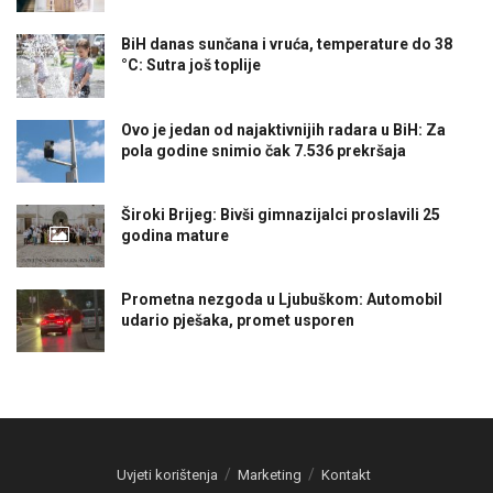
BiH danas sunčana i vruća, temperature do 38
°C: Sutra još toplije
Ovo je jedan od najaktivnijih radara u BiH: Za
pola godine snimio čak 7.536 prekršaja
Široki Brijeg: Bivši gimnazijalci proslavili 25
godina mature
Prometna nezgoda u Ljubuškom: Automobil
udario pješaka, promet usporen
Uvjeti korištenja
Marketing
Kontakt