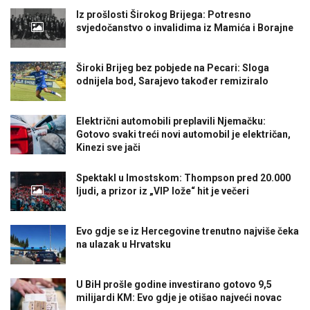
Iz prošlosti Širokog Brijega: Potresno
svjedočanstvo o invalidima iz Mamića i Borajne
Široki Brijeg bez pobjede na Pecari: Sloga
odnijela bod, Sarajevo također remiziralo
Električni automobili preplavili Njemačku:
Gotovo svaki treći novi automobil je električan,
Kinezi sve jači
Spektakl u Imostskom: Thompson pred 20.000
ljudi, a prizor iz „VIP lože“ hit je večeri
Evo gdje se iz Hercegovine trenutno najviše čeka
na ulazak u Hrvatsku
U BiH prošle godine investirano gotovo 9,5
milijardi KM: Evo gdje je otišao najveći novac