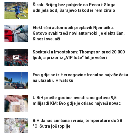
Široki Brijeg bez pobjede na Pecari: Sloga
odnijela bod, Sarajevo također remiziralo
Električni automobili preplavili Njemačku:
Gotovo svaki treći novi automobil je električan,
Kinezi sve jači
Spektakl u Imostskom: Thompson pred 20.000
ljudi, a prizor iz „VIP lože“ hit je večeri
Evo gdje se iz Hercegovine trenutno najviše čeka
na ulazak u Hrvatsku
U BiH prošle godine investirano gotovo 9,5
milijardi KM: Evo gdje je otišao najveći novac
BiH danas sunčana i vruća, temperature do 38
°C: Sutra još toplije