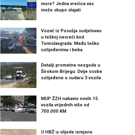
more? Jedna vrećica vas
može skupo stajati
Vozač iz Posušja sudjelovao
u teškoj nesreći kod
Tomislavgrada: Među teško
ozlijeđenima i beba
Detalji prometne nezgode u
Širokom Brijegu: Dvije osobe
ozlijeđene u sudaru 3 vozila
MUP ŽZH nabavio novih 15
vozila vrijednih više od
700.000 KM
U HBŽ-u slijede izmjene