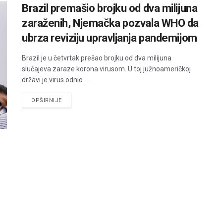
Brazil premašio brojku od dva milijuna
zaraženih, Njemačka pozvala WHO da
ubrza reviziju upravljanja pandemijom
Brazil je u četvrtak prešao brojku od dva milijuna
slučajeva zaraze korona virusom. U toj južnoameričkoj
državi je virus odnio ...
DETAILS
OPŠIRNIJE