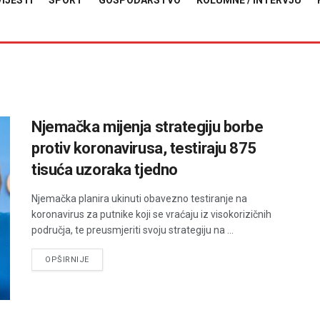
VIJESTI
SPORT
GOSPODARSTVO
KOLUMNE / INTERVJU
Njemačka mijenja strategiju borbe
protiv koronavirusa, testiraju 875
tisuća uzoraka tjedno
Njemačka planira ukinuti obavezno testiranje na
koronavirus za putnike koji se vraćaju iz visokorizičnih
područja, te preusmjeriti svoju strategiju na ...
DETAILS
OPŠIRNIJE