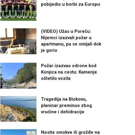
pobijedio u borbi za Europu
(VIDEO) Užas u Poreču:
Nijemci izazvali požar u
apartmanu, pa se smijali dok
je gorio
Požar izazvao odrone kod
Konjica na cestu: Kamenje
oštetilo vozila
Tragedija na Biokovu,
planinar preminuo zbog
vrućine i dehidracije
Nosite smokve ili grožđe na