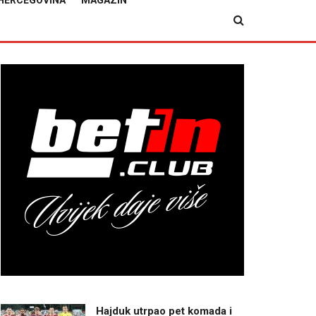
HERCEGOVINA
MAGAZIN
Hajduk utrpao pet komada i