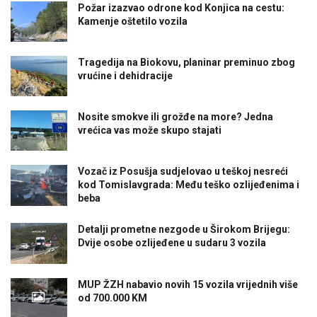
Požar izazvao odrone kod Konjica na cestu:
Kamenje oštetilo vozila
Tragedija na Biokovu, planinar preminuo zbog
vrućine i dehidracije
Nosite smokve ili grožđe na more? Jedna
vrećica vas može skupo stajati
Vozač iz Posušja sudjelovao u teškoj nesreći
kod Tomislavgrada: Među teško ozlijeđenima i
beba
Detalji prometne nezgode u Širokom Brijegu:
Dvije osobe ozlijeđene u sudaru 3 vozila
MUP ŽZH nabavio novih 15 vozila vrijednih više
od 700.000 KM