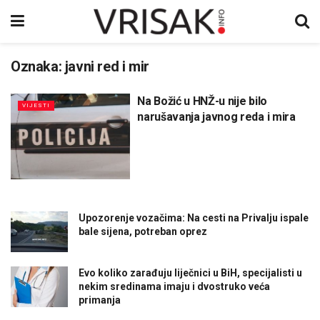
Oznaka:
javni red i mir
Na Božić u HNŽ-u nije bilo
VIJESTI
narušavanja javnog reda i mira
Upozorenje vozačima: Na cesti na Privalju ispale
bale sijena, potreban oprez
Evo koliko zarađuju liječnici u BiH, specijalisti u
nekim sredinama imaju i dvostruko veća
primanja