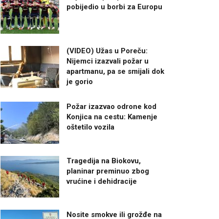
pobijedio u borbi za Europu
(VIDEO) Užas u Poreču:
Nijemci izazvali požar u
apartmanu, pa se smijali dok
je gorio
Požar izazvao odrone kod
Konjica na cestu: Kamenje
oštetilo vozila
Tragedija na Biokovu,
planinar preminuo zbog
vrućine i dehidracije
Nosite smokve ili grožđe na