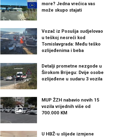
more? Jedna vrećica vas
može skupo stajati
Vozač iz Posušja sudjelovao
u teškoj nesreći kod
Tomislavgrada: Među teško
ozlijeđenima i beba
Detalji prometne nezgode u
Širokom Brijegu: Dvije osobe
ozlijeđene u sudaru 3 vozila
MUP ŽZH nabavio novih 15
vozila vrijednih više od
700.000 KM
U HBŽ-u slijede izmjene