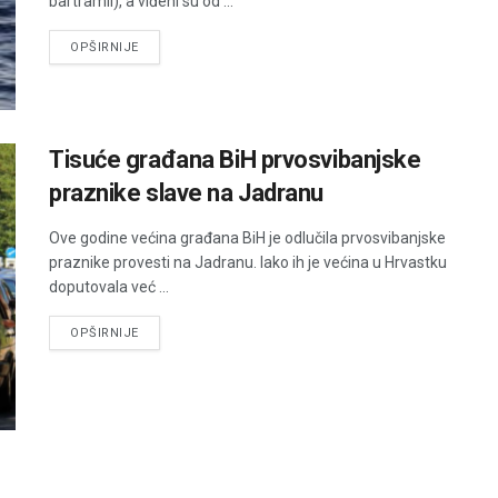
bartramii), a viđeni su od ...
DETAILS
OPŠIRNIJE
Tisuće građana BiH prvosvibanjske
praznike slave na Jadranu
Ove godine većina građana BiH je odlučila prvosvibanjske
praznike provesti na Jadranu. Iako ih je većina u Hrvastku
doputovala već ...
DETAILS
OPŠIRNIJE