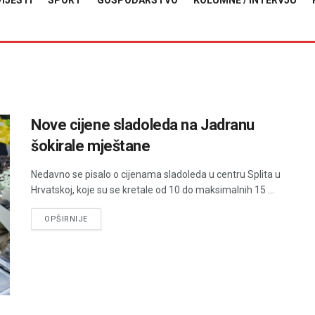
VIJESTI
SPORT
GOSPODARSTVO
KOLUMNE / INTERVJU
Nove cijene sladoleda na Jadranu
šokirale mještane
Nedavno se pisalo o cijenama sladoleda u centru Splita u
Hrvatskoj, koje su se kretale od 10 do maksimalnih 15 ...
DETAILS
OPŠIRNIJE