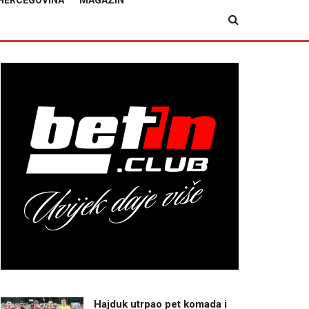
HERCEGOVINA
MAGAZIN
Hajduk utrpao pet komada i