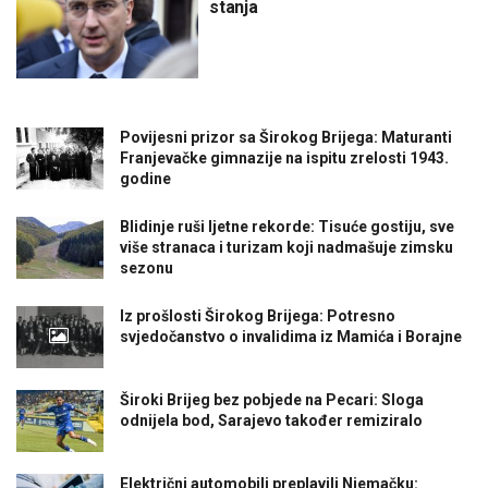
stanja
Povijesni prizor sa Širokog Brijega: Maturanti
Franjevačke gimnazije na ispitu zrelosti 1943.
godine
Blidinje ruši ljetne rekorde: Tisuće gostiju, sve
više stranaca i turizam koji nadmašuje zimsku
sezonu
Iz prošlosti Širokog Brijega: Potresno
svjedočanstvo o invalidima iz Mamića i Borajne
Široki Brijeg bez pobjede na Pecari: Sloga
odnijela bod, Sarajevo također remiziralo
Električni automobili preplavili Njemačku: