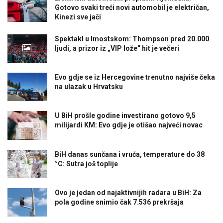
Gotovo svaki treći novi automobil je električan,
Kinezi sve jači
Spektakl u Imostskom: Thompson pred 20.000
ljudi, a prizor iz „VIP lože“ hit je večeri
Evo gdje se iz Hercegovine trenutno najviše čeka
na ulazak u Hrvatsku
U BiH prošle godine investirano gotovo 9,5
milijardi KM: Evo gdje je otišao najveći novac
BiH danas sunčana i vruća, temperature do 38
°C: Sutra još toplije
Ovo je jedan od najaktivnijih radara u BiH: Za
pola godine snimio čak 7.536 prekršaja