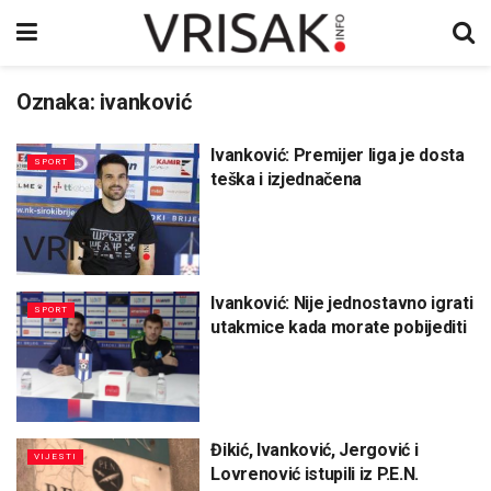
Oznaka:
ivanković
Ivanković: Premijer liga je dosta
SPORT
teška i izjednačena
Ivanković: Nije jednostavno igrati
SPORT
utakmice kada morate pobijediti
Đikić, Ivanković, Jergović i
VIJESTI
Lovrenović istupili iz P.E.N.