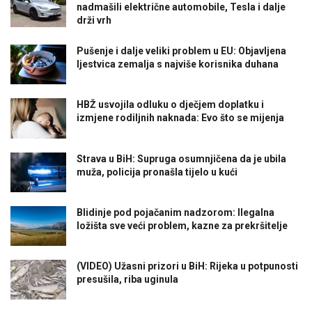
nadmašili električne automobile, Tesla i dalje
drži vrh
Pušenje i dalje veliki problem u EU: Objavljena
ljestvica zemalja s najviše korisnika duhana
HBŽ usvojila odluku o dječjem doplatku i
izmjene rodiljnih naknada: Evo što se mijenja
Strava u BiH: Supruga osumnjičena da je ubila
muža, policija pronašla tijelo u kući
Blidinje pod pojačanim nadzorom: Ilegalna
ložišta sve veći problem, kazne za prekršitelje
(VIDEO) Užasni prizori u BiH: Rijeka u potpunosti
presušila, riba uginula