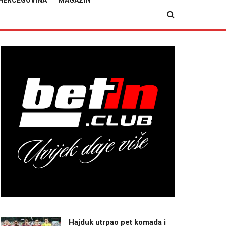
HERCEGOVINA
MAGAZIN
Hajduk utrpao pet komada i