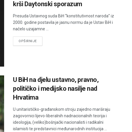
krši Daytonski sporazum
Presuda Ustavnog suda BiH “konstitutivnost naroda” iz
2000. godine postavila je jasnu normu da je Ustav BiH i
načelo uzajamne ...
DETAILS
OPŠIRNIJE
U BiH na djelu ustavno, pravno,
političko i medijsko nasilje nad
Hrvatima
U unitarističko-građanskom stroju zajedno marširaju
zagovornici lijevo-liberalnih nadnacionalnih teorija i
ideologija, (veliko)bošnjački nacionalisti i radikalni
islamisti te predstavnici međunarodnih institucija ...