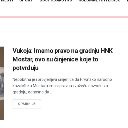
VIJESTI
SPORT
GOSPODARSTVO
KOLUMNE / INTERVJU
Vukoja: Imamo pravo na gradnju HNK
Mostar, ovo su činjenice koje to
potvrđuju
Nepobitna je i provjerljiva činjenica da Hrvatsko narodno
kazalište u Mostaru ima ispravnu i važeću dozvolu za
gradnju, odnosno da ...
DETAILS
OPŠIRNIJE