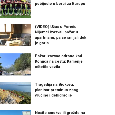
pobijedio u borbi za Europu
(VIDEO) Užas u Poreču:
Nijemci izazvali požar u
apartmanu, pa se smijali dok
je gorio
Požar izazvao odrone kod
Konjica na cestu: Kamenje
oštetilo vozila
Tragedija na Biokovu,
planinar preminuo zbog
vrućine i dehidracije
Nosite smokve ili grožđe na