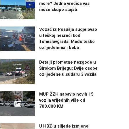
more? Jedna vrećica vas
može skupo stajati
Vozač iz Posušja sudjelovao
u teškoj nesreći kod
Tomislavgrada: Među teško
ozlijeđenima i beba
Detalji prometne nezgode u
Širokom Brijegu: Dvije osobe
ozlijeđene u sudaru 3 vozila
MUP ŽZH nabavio novih 15
vozila vrijednih više od
700.000 KM
U HBŽ-u slijede izmjene