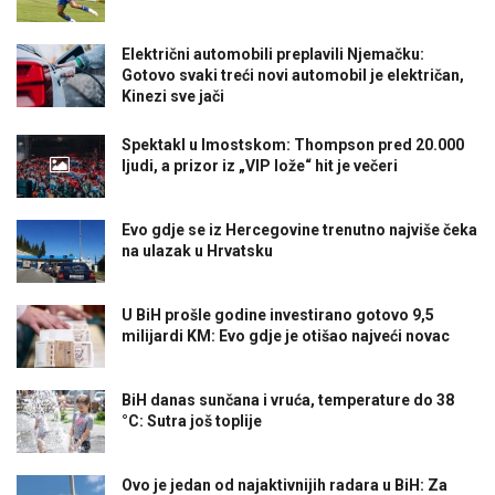
Električni automobili preplavili Njemačku:
Gotovo svaki treći novi automobil je električan,
Kinezi sve jači
Spektakl u Imostskom: Thompson pred 20.000
ljudi, a prizor iz „VIP lože“ hit je večeri
Evo gdje se iz Hercegovine trenutno najviše čeka
na ulazak u Hrvatsku
U BiH prošle godine investirano gotovo 9,5
milijardi KM: Evo gdje je otišao najveći novac
BiH danas sunčana i vruća, temperature do 38
°C: Sutra još toplije
Ovo je jedan od najaktivnijih radara u BiH: Za