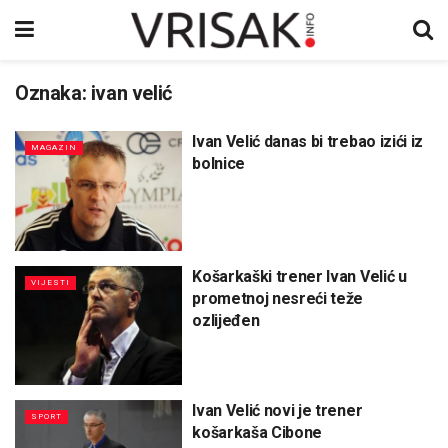
Oznaka:
ivan velić
Ivan Velić danas bi trebao izići iz
MAGAZIN
bolnice
Košarkaški trener Ivan Velić u
VIJESTI
prometnoj nesreći teže
ozlijeđen
Ivan Velić novi je trener
SPORT
košarkaša Cibone