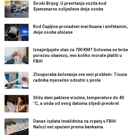
Široki Brijeg: U prevrtanju vozila kod
Sjemenarne ozlijeđene dvije osobe
Kod Čapljine pronađeni marihuana i amfetamin,
dvije osobe uhićene
Iznajmljujete stan za 700 KM? Gotovina ne briše
poreznu obavezu, evo koliko morate platiti u
FBiH
Zlouporaba bolovanja sve veći problem: Tisuće
radnika mjesečno odsutni s posla
Stižu dani paklene vrućine, temperature do 40
°C, a onda od ovog datuma slijedi preokret
Danas isplata invalidnina za srpanj u FBiH:
Nalozi već upućeni prema bankama