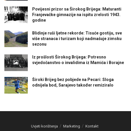
Povijesni prizor sa Širokog Brijega: Maturanti
Franjevačke gimnazije na ispitu zrelosti 1943.
godine
Blidinje ruši ljetne rekorde: Tisuće gostiju, sve
više stranaca i turizam koji nadmašuje zimsku
sezonu
Iz prošlosti Širokog Brijega: Potresno
svjedočanstvo o invalidima iz Mamića i Borajne
Široki Brijeg bez pobjede na Pecari: Sloga
odnijela bod, Sarajevo također remiziralo
Uvjeti korištenja
Marketing
Kontakt