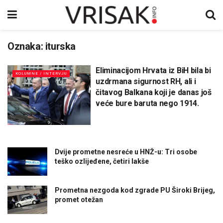
Oznaka:
iturska
Eliminacijom Hrvata iz BiH bila bi
KOLUMNE / INTERVJU
uzdrmana sigurnost RH, ali i
čitavog Balkana koji je danas još
veće bure baruta nego 1914.
Dvije prometne nesreće u HNŽ-u: Tri osobe
teško ozlijeđene, četiri lakše
Prometna nezgoda kod zgrade PU Široki Brijeg,
promet otežan