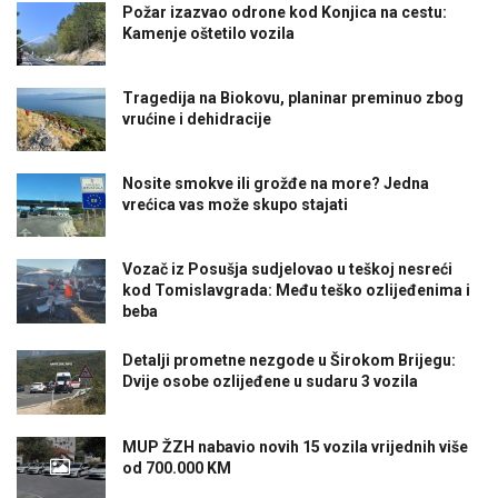
Požar izazvao odrone kod Konjica na cestu:
Kamenje oštetilo vozila
Tragedija na Biokovu, planinar preminuo zbog
vrućine i dehidracije
Nosite smokve ili grožđe na more? Jedna
vrećica vas može skupo stajati
Vozač iz Posušja sudjelovao u teškoj nesreći
kod Tomislavgrada: Među teško ozlijeđenima i
beba
Detalji prometne nezgode u Širokom Brijegu:
Dvije osobe ozlijeđene u sudaru 3 vozila
MUP ŽZH nabavio novih 15 vozila vrijednih više
od 700.000 KM