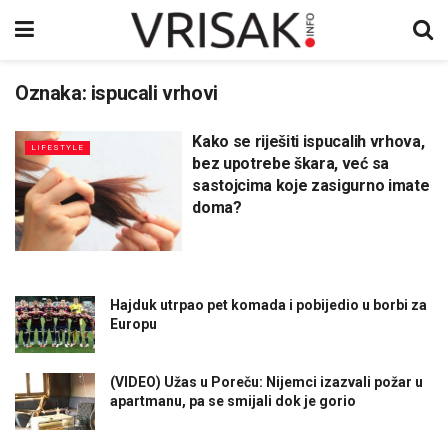
Oznaka:
ispucali vrhovi
Kako se riješiti ispucalih vrhova,
LIFESTYLE
bez upotrebe škara, već sa
sastojcima koje zasigurno imate
doma?
Hajduk utrpao pet komada i pobijedio u borbi za
Europu
(VIDEO) Užas u Poreču: Nijemci izazvali požar u
apartmanu, pa se smijali dok je gorio