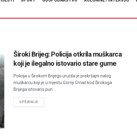
VIJESTI
SPORT
GOSPODARSTVO
KOLUMNE / INTERVJU
Široki Brijeg: Policija otkrila muškarca
koji je ilegalno istovario stare gume
Policija u Širokom Brijegu uručila je prekršajni nalog
muškarcu koji je u mjestu Gornji Crnač kod Širokoga
Brijega istovario pun ...
DETAILS
OPŠIRNIJE