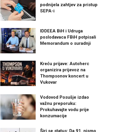
podnijela zahtjev za pristup
SEPA-i
IDDEEA BiH i Udruga
poslodavaca FBiH potpisali
Memorandum o suradnji
Kreću prijave: Autoherc
organizira prijevoz na
Thompsonov koncert u
Vukovar
Vodovod Posušje izdao
važnu preporuku:
Prokuhavajte vodu prije
konzumacije
Širi se status: Da 91. nismo