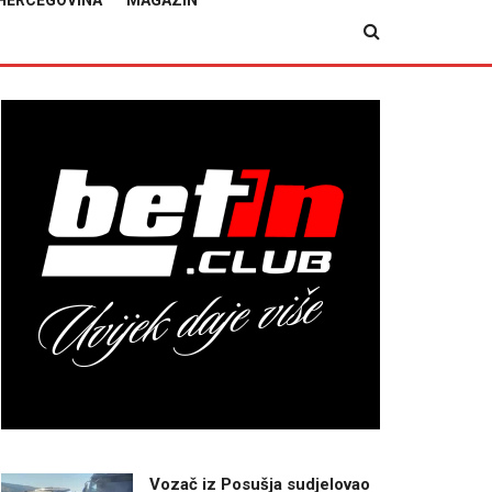
HERCEGOVINA
MAGAZIN
Vozač iz Posušja sudjelovao