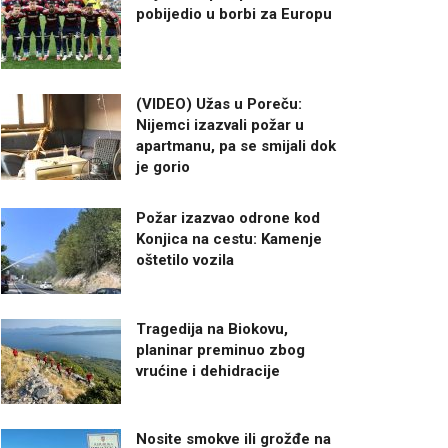
pobijedio u borbi za Europu
(VIDEO) Užas u Poreču:
Nijemci izazvali požar u
apartmanu, pa se smijali dok
je gorio
Požar izazvao odrone kod
Konjica na cestu: Kamenje
oštetilo vozila
Tragedija na Biokovu,
planinar preminuo zbog
vrućine i dehidracije
Nosite smokve ili grožđe na