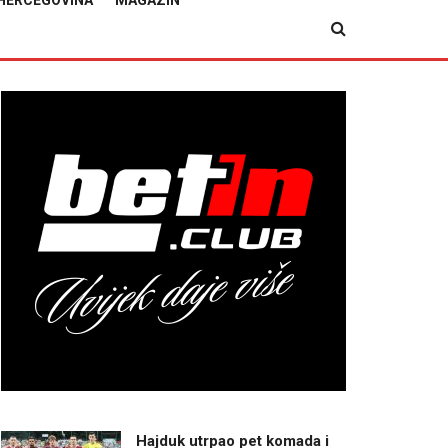
HERCEGOVINA
MAGAZIN
Hajduk utrpao pet komada i