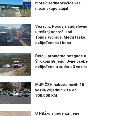
more? Jedna vrećica vas
može skupo stajati
Vozač iz Posušja sudjelovao
u teškoj nesreći kod
Tomislavgrada: Među teško
ozlijeđenima i beba
Detalji prometne nezgode u
Širokom Brijegu: Dvije osobe
ozlijeđene u sudaru 3 vozila
MUP ŽZH nabavio novih 15
vozila vrijednih više od
700.000 KM
U HBŽ-u slijede izmjene