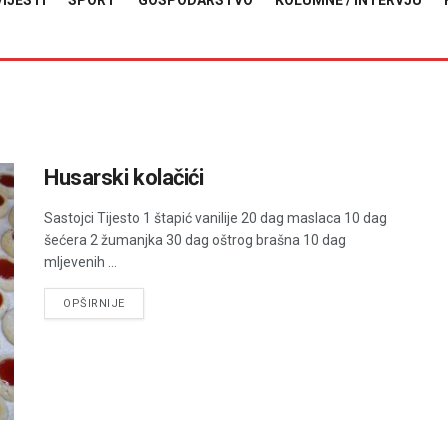
VIJESTI
SPORT
GOSPODARSTVO
KOLUMNE / INTERVJU
Husarski kolačići
Sastojci Tijesto 1 štapić vanilije 20 dag maslaca 10 dag
šećera 2 žumanjka 30 dag oštrog brašna 10 dag
mljevenih ...
DETAILS
OPŠIRNIJE