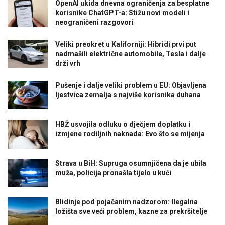
OpenAI ukida dnevna ograničenja za besplatne
korisnike ChatGPT-a: Stižu novi modeli i
neograničeni razgovori
Veliki preokret u Kaliforniji: Hibridi prvi put
nadmašili električne automobile, Tesla i dalje
drži vrh
Pušenje i dalje veliki problem u EU: Objavljena
ljestvica zemalja s najviše korisnika duhana
HBŽ usvojila odluku o dječjem doplatku i
izmjene rodiljnih naknada: Evo što se mijenja
Strava u BiH: Supruga osumnjičena da je ubila
muža, policija pronašla tijelo u kući
Blidinje pod pojačanim nadzorom: Ilegalna
ložišta sve veći problem, kazne za prekršitelje