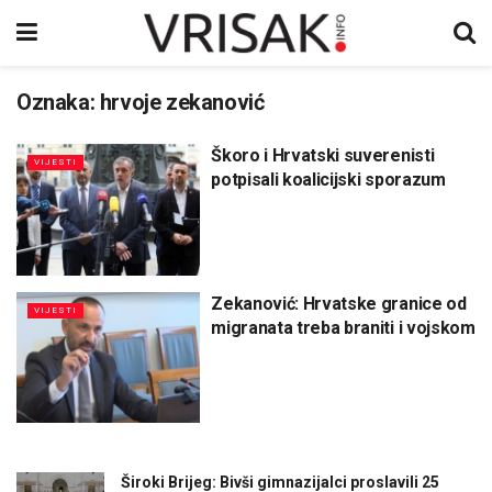
Oznaka:
hrvoje zekanović
Škoro i Hrvatski suverenisti
VIJESTI
potpisali koalicijski sporazum
Zekanović: Hrvatske granice od
VIJESTI
migranata treba braniti i vojskom
Široki Brijeg: Bivši gimnazijalci proslavili 25